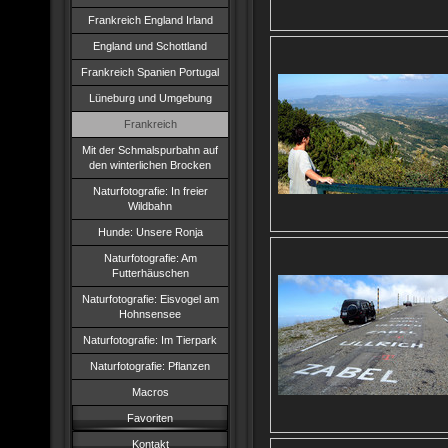
Frankreich England Irland
England und Schottland
Frankreich Spanien Portugal
Lüneburg und Umgebung
Frankreich
Mit der Schmalspurbahn auf
den winterlichen Brocken
Naturfotografie: In freier
Wildbahn
Hunde: Unsere Ronja
Naturfotografie: Am
Futterhäuschen
Naturfotografie: Eisvogel am
Hohnsensee
Naturfotografie: Im Tierpark
Naturfotografie: Pflanzen
Macros
Favoriten
Kontakt